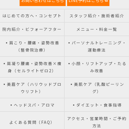
お問い合わせはこちら
LINE予約はこちら
はじめての方へ・コンセプト
スタッフ紹介・施術者紹介
院内紹介・ビフォーアフター
メニュー・料金一覧
▪️肩こり・腰痛・姿勢改善
▪️パーソナルトレーニング・
（整骨院治療）
運動療法
▪️肩凝り腰痛・姿勢改善×痩
▪️小顔・リフトアップ・たる
身（セルライトゼロ2）
み改善
▪️美眉ケア（ハリウッドブロ
▪️美肌ケア（乳酸ピーリン
ウリフト）
グ）
▪️ヘッドスパ・アロマ
▪️ダイエット・食事指導
アクセス・営業時間・ご予約
よくある質問（FAQ）
方法