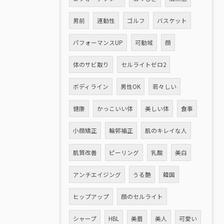
男前
連動性
ゴルフ
バスケット
パフォーマンスUP
可動域
顔
体のサビ取り
セルライトゼロ2
ボディライン
男性OK
若々しい
健康
かっこいい体
美しい体
食事
小顔矯正
輪郭補正
肌のキレイな人
肌質改善
ピーリング
乳酸
美白
アンチエイジング
うる艶
韓国
ヒップアップ
顔のセルライト
シャープ
HBL
美眉
美人
可愛い