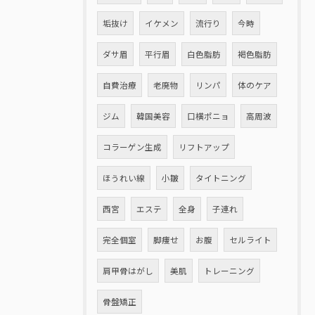
垢抜け
イケメン
流行り
今時
ダサ眉
平行眉
白色脂肪
褐色脂肪
自費治療
老廃物
リンパ
体のケア
ジム
韓国美容
口横ポニョ
高周波
コラーゲン生成
リフトアップ
ほうれい線
小皺
タイトニング
西宮
エステ
全身
子連れ
完全個室
脚痩せ
お腹
セルライト
肩甲骨はがし
美肌
トレーニング
骨盤矯正