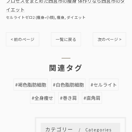
プロセスをまとめた西宮市の痩身
体作りなら西宮市のダ
イエット
セルライトゼロ2 (痩身•小顔)
痩身
ダイエット
< 前のページ
一覧に戻る
次のページ >
関連タグ
#褐色脂肪細胞
#白色脂肪細胞
#セルライト
#全身痩せ
#巻き肩
#直角肩
カテゴリー
Categories