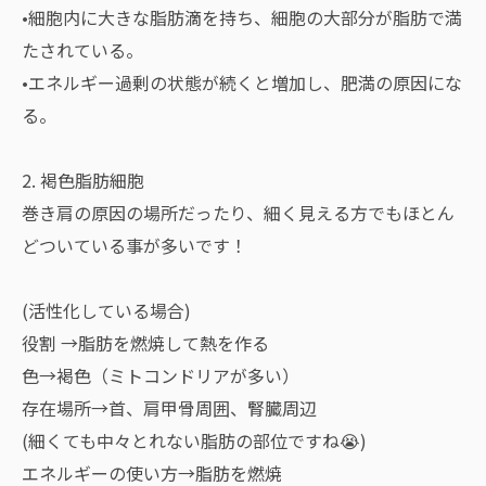
•細胞内に大きな脂肪滴を持ち、細胞の大部分が脂肪で満
たされている。
•エネルギー過剰の状態が続くと増加し、肥満の原因にな
る。
2. 褐色脂肪細胞
巻き肩の原因の場所だったり、細く見える方でもほとん
どついている事が多いです！
(活性化している場合)
役割 →脂肪を燃焼して熱を作る
色→褐色（ミトコンドリアが多い）
存在場所→首、肩甲骨周囲、腎臓周辺
(細くても中々とれない脂肪の部位ですね😭)
エネルギーの使い方→脂肪を燃焼