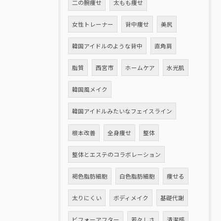
二の腕痩せ
太もも痩せ
女性トレーナー
背中痩せ
美尻
韓国アイドルのような背中
直角肩
脂質
西宮市
ホームケア
水光肌
韓国風メイク
韓国アイドルみたいなフェイスライン
根本改善
全身痩せ
整体
整体とエステのコラボレーション
褐色脂肪細胞
白色脂肪細胞
痩せる
太りにくい
ボディメイク
基礎代謝
ビフォーアフター
若々しさ
清潔感