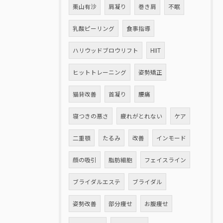
栗山有沙
肩凝り
巻き肩
不眠
乳酸ピーリング
食事指導
ハリウッドブロウリフト
HIIT
ヒットトレーニング
姿勢矯正
猫背改善
首凝り
腰痛
寝つきの悪さ
疲れがとれない
ケア
二重顎
たるみ
改善
インモード
顔の吸引
脂肪細胞
フェイスライン
ブライダルエステ
ブライダル
姿勢改善
部分痩せ
お腹痩せ